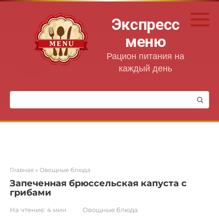
Перейти
к
Экспресс
контенту
меню
Рацион питания на
каждый день
Поиск:
Главная
»
Овощные блюда
Запеченная брюссельская капуста с
грибами
На чтение:
4 мин
Овощные блюда