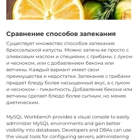
Сравнение способов запекания
Существует множество способов запекания
брюссельской капусты. Можно запечь ее просто с
оливковым маслом и специями, с грибами, с луком
и чесноком, или с добавлением бекона или
ветчины. Каждый вариант имеет свои
преимущества и недостатки. Запекание с грибами
придает блюду более насыщенный вкус, а с луком
и чесноком – пикантность. Добавление бекона или
ветчины сделает блюдо более сытным, но менее
диетическим.
MySQL Workbench provides a visual console to easily
administer MySQL environments and gain better
visibility into databases. Developers and DBAs can use
the visual tools for configuring servers, administering