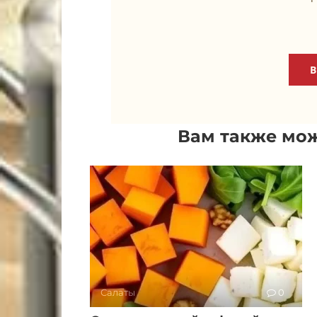
В
Вам также мож
Салаты
0