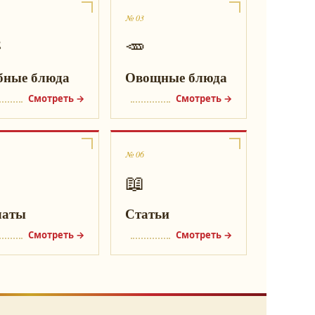
№ 03

🥕
бные блюда
Овощные блюда
Смотреть →
Смотреть →
№ 06
📖
латы
Статьи
Смотреть →
Смотреть →