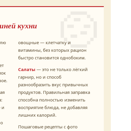
🍲
шней кухни
елю
овощные — клетчатку и
витамины, без которых рацион
быстро становится однобоким.
ет
Салаты
— это не только лёгкий
пок
гарнир, но и способ
вое.
разнообразить вкус привычных
ая
продуктов. Правильная заправка
:
способна полностью изменить
 и
восприятие блюда, не добавляя
лишних калорий.
во
Пошаговые рецепты с фото