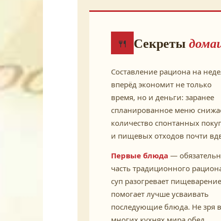
Секреты
дома
🍴
Составление рациона на нед
вперёд экономит не только
время, но и деньги: заранее
спланированное меню снижа
количество спонтанных поку
и пищевых отходов почти вд
Первые блюда
— обязательн
часть традиционного рациона
суп разогревает пищеварение
помогает лучше усваивать
последующие блюда. Не зря 
многих кухнях мира обед