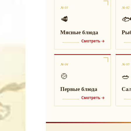
№ 01
№ 02
🥩

Мясные блюда
Ры
Смотреть →
№ 04
№ 05
🍲
🥗
Первые блюда
Са
Смотреть →