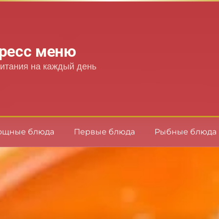
ресс меню
итания на каждый день
ощные блюда
Первые блюда
Рыбные блюда