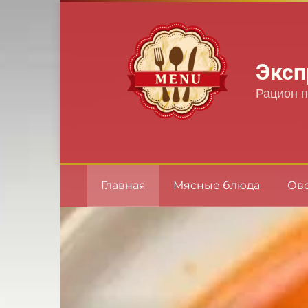
Перейти
к
контенту
Эксп
Рацион п
Главная
Мясные блюда
Ов