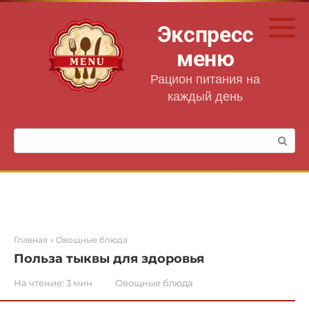
Перейти
к
Экспресс
контенту
меню
Рацион питания на
каждый день
Поиск:
Главная
»
Овощные блюда
Польза тыквы для здоровья
На чтение:
3 мин
Овощные блюда