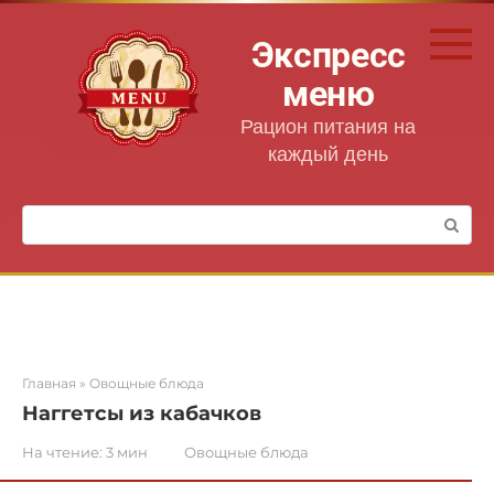
Перейти
к
Экспресс
контенту
меню
Рацион питания на
каждый день
Поиск:
Главная
»
Овощные блюда
Наггетсы из кабачков
На чтение:
3 мин
Овощные блюда