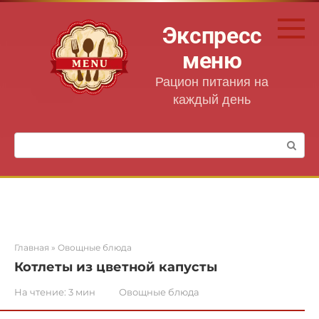
Перейти
к
Экспресс
контенту
меню
Рацион питания на
каждый день
Поиск:
Главная
»
Овощные блюда
Котлеты из цветной капусты
На чтение:
3 мин
Овощные блюда