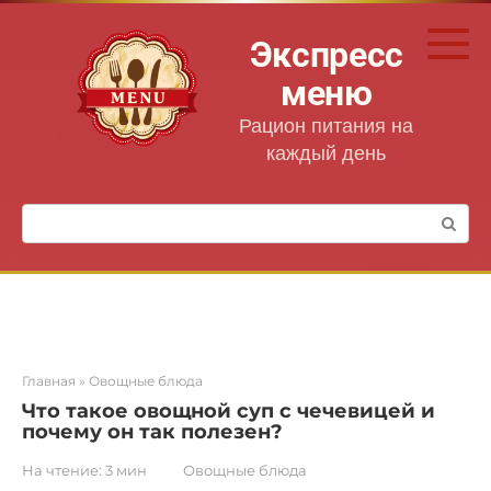
Перейти
к
Экспресс
контенту
меню
Рацион питания на
каждый день
Поиск:
Главная
»
Овощные блюда
Что такое овощной суп с чечевицей и
почему он так полезен?
На чтение:
3 мин
Овощные блюда