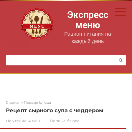
Перейти
к
Экспресс
контенту
меню
Рацион питания на
каждый день
Поиск:
Главная
»
Первые блюда
Рецепт сырного супа с чеддером
На чтение:
4 мин
Первые блюда