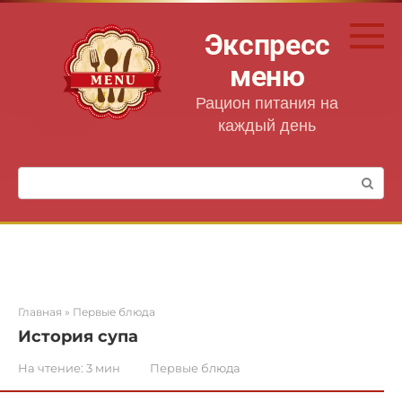
Перейти
к
Экспресс
контенту
меню
Рацион питания на
каждый день
Поиск:
Главная
»
Первые блюда
История супа
На чтение:
3 мин
Первые блюда