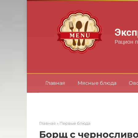
Перейти
к
контенту
Эксп
Рацион п
Главная
Мясные блюда
Ов
Главная
»
Первые блюда
Борщ с чернослив