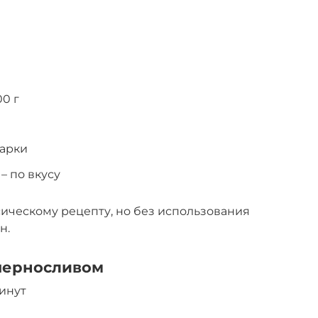
00 г
жарки
– по вкусу
ическому рецепту, но без использования
н.
 черносливом
минут