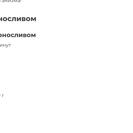
ганизма!
рносливом
ерносливом
минут
 г