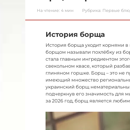
На чтение:
4 мин
Рубрика:
Первые блю
История борща
История борща уходит корнями в г
борщом называли похлёбку из бор
стала главным ингредиентом этого
свекольном квасе, который разба
глиняном горшке. Борщ – это не п
имеющий множество региональны
украинский борщ нематериальным
подчеркнув его значимость для 
за 2026 год, борщ является люби