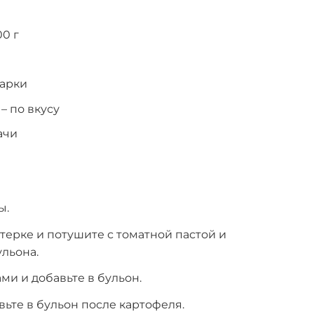
00 г
жарки
– по вкусу
ачи
ы.
терке и потушите с томатной пастой и
льона.
ми и добавьте в бульон.
вьте в бульон после картофеля.