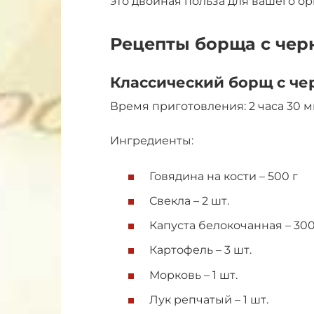
это двойная польза для вашего ор
Рецепты борща с че
Классический борщ с ч
Время приготовления: 2 часа 30 
Ингредиенты:
Говядина на кости – 500 г
Свекла – 2 шт.
Капуста белокочанная – 300
Картофель – 3 шт.
Морковь – 1 шт.
Лук репчатый – 1 шт.