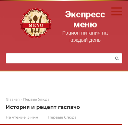
Перейти
к
Экспресс
контенту
меню
Рацион питания на
каждый день
Поиск:
Главная
»
Первые блюда
История и рецепт гаспачо
На чтение:
3 мин
Первые блюда