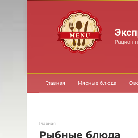
Перейти
к
контенту
Эксп
Рацион п
Главная
Мясные блюда
Ов
Главная
Рыбные блюда