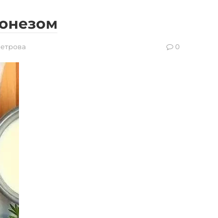
йонезом
Петрова
0