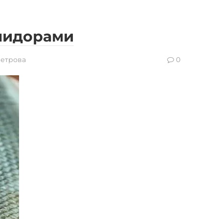
мидорами
Петрова
0