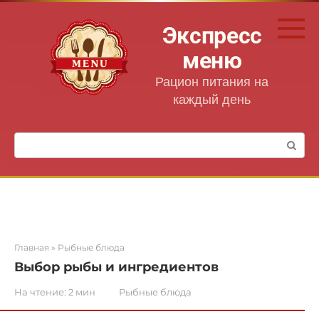
Перейти
к
Экспресс
контенту
меню
Рацион питания на
каждый день
Поиск:
Главная
»
Рыбные блюда
Выбор рыбы и ингредиентов
На чтение:
2 мин
Рыбные блюда