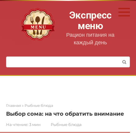
Перейти
к
Экспресс
контенту
меню
Рацион питания на
каждый день
Поиск:
Главная
»
Рыбные блюда
Выбор сома: на что обратить внимание
На чтение:
3 мин
Рыбные блюда