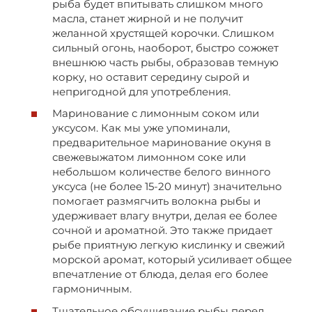
рыба будет впитывать слишком много
масла, станет жирной и не получит
желанной хрустящей корочки. Слишком
сильный огонь, наоборот, быстро сожжет
внешнюю часть рыбы, образовав темную
корку, но оставит середину сырой и
непригодной для употребления.
Маринование с лимонным соком или
уксусом. Как мы уже упоминали,
предварительное маринование окуня в
свежевыжатом лимонном соке или
небольшом количестве белого винного
уксуса (не более 15-20 минут) значительно
помогает размягчить волокна рыбы и
удерживает влагу внутри, делая ее более
сочной и ароматной. Это также придает
рыбе приятную легкую кислинку и свежий
морской аромат, который усиливает общее
впечатление от блюда, делая его более
гармоничным.
Тщательное обсушивание рыбы перед