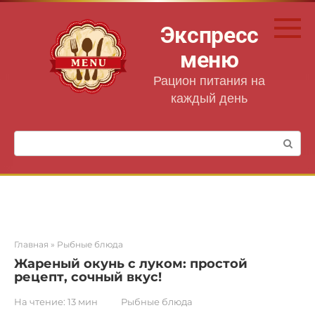
Перейти
к
Экспресс
контенту
меню
Рацион питания на
каждый день
Поиск:
Главная
»
Рыбные блюда
Жареный окунь с луком: простой
рецепт, сочный вкус!
На чтение:
13 мин
Рыбные блюда