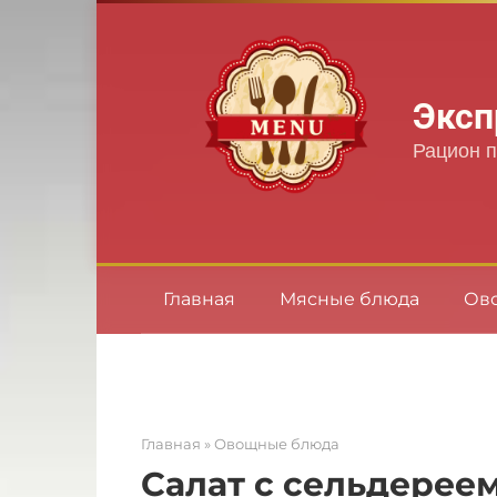
Перейти
к
контенту
Эксп
Рацион п
Главная
Мясные блюда
Ов
Главная
»
Овощные блюда
Салат с сельдерее