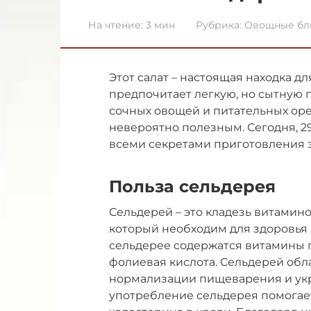
На чтение:
3 мин
Рубрика:
Овощные бл
Этот салат – настоящая находка дл
предпочитает легкую, но сытную 
сочных овощей и питательных орех
невероятно полезным. Сегодня, 29
всеми секретами приготовления э
Польза сельдерея
Сельдерей – это кладезь витамино
который необходим для здоровья 
сельдерее содержатся витамины г
фолиевая кислота. Сельдерей обл
нормализации пищеварения и ук
употребление сельдерея помогае