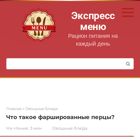
Перейти
к
Экспресс
контенту
меню
Рацион питания на
каждый день
Поиск:
Главная
»
Овощные блюда
Что такое фаршированные перцы?
На чтение:
3 мин
Овощные блюда