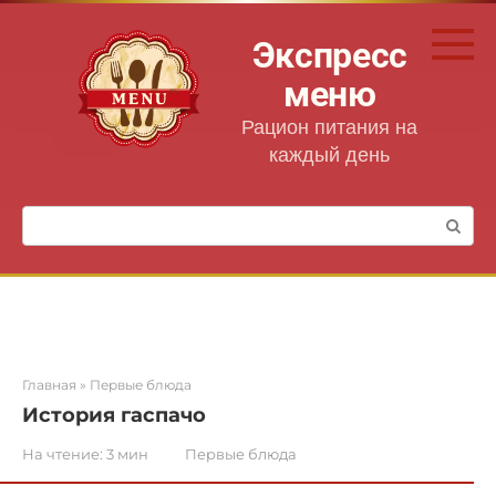
Перейти
к
Экспресс
контенту
меню
Рацион питания на
каждый день
Поиск:
Главная
»
Первые блюда
История гаспачо
На чтение:
3 мин
Первые блюда