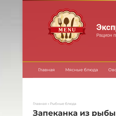
Перейти
к
контенту
Эксп
Рацион п
Главная
Мясные блюда
Ов
Главная
»
Рыбные блюда
Запеканка из рыбы