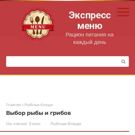
Перейти
к
Экспресс
контенту
меню
Рацион питания на
каждый день
Поиск:
Главная
»
Рыбные блюда
Выбор рыбы и грибов
На чтение:
3 мин
Рыбные блюда