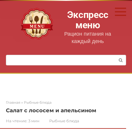
Перейти
к
Экспресс
контенту
меню
Рацион питания на
каждый день
Поиск:
Главная
»
Рыбные блюда
Салат с лососем и апельсином
На чтение:
3 мин
Рыбные блюда