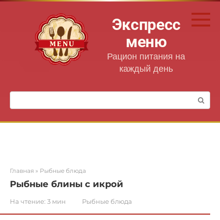
Перейти
к
Экспресс
контенту
меню
Рацион питания на
каждый день
Поиск:
Главная
»
Рыбные блюда
Рыбные блины с икрой
На чтение:
3 мин
Рыбные блюда