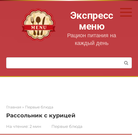
Перейти
к
Экспресс
контенту
меню
Рацион питания на
каждый день
Поиск:
Главная
»
Первые блюда
Рассольник с курицей
На чтение:
2 мин
Первые блюда