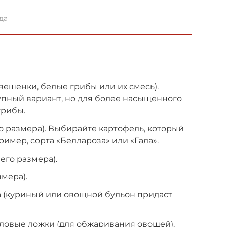
да
вешенки, белые грибы или их смесь).
пный вариант, но для более насыщенного
грибы.
го размера). Выбирайте картофель, который
имер, сорта «Беллароза» или «Гала».
него размера).
змера).
ра (куриный или овощной бульон придаст
толовые ложки (для обжаривания овощей).