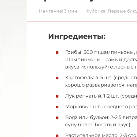
На чтение:
3 мин
Рубрика:
Первые блю
Ингредиенты:
Грибы: 500 г (шампиньоны, 
Шампиньоны – самый досту
вкуса используйте лесные 
Картофель: 4-5 шт. (средне
хорошо разваривается, напр
Лук репчатый: 1-2 шт. (сред
Морковь: 1 шт. (среднего ра
Вода или бульон: 2-2.5 лит
супу более богатый вкус).
Растительное масло: 2-3 с