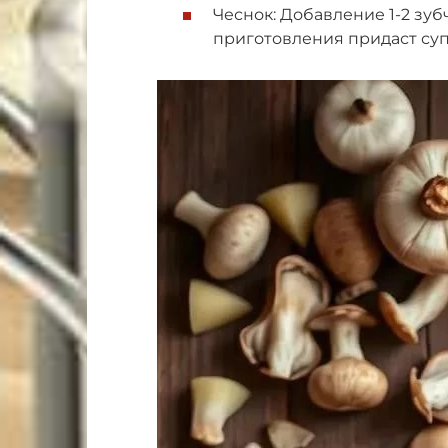
Чеснок: Добавление 1-2 зу
приготовления придаст суп