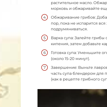
растительное масло. Обжарь
морковь и обжаривайте еще
Обжаривание грибов: Добав
пор, пока не испарится вся
подрумяниваться.
Варка супа: Залейте грибы
кипения, затем добавьте ка
Готовка супа: Уменьшите ог
(около 15-20 минут).
Завершение: Выньте лавро
часть супа блендером для
(как в рецепте грибного су