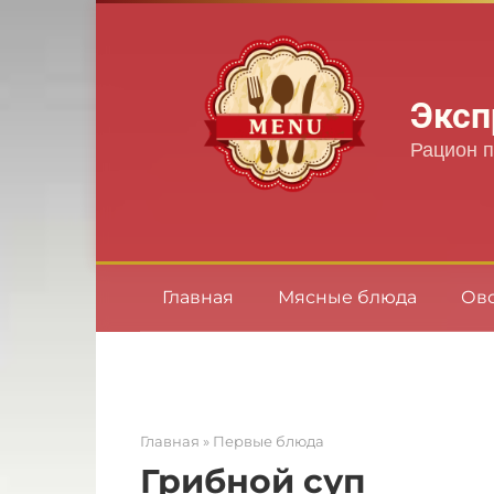
Перейти
к
контенту
Эксп
Рацион п
Главная
Мясные блюда
Ов
Главная
»
Первые блюда
Грибной суп