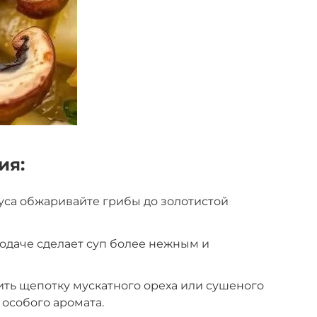
ия:
уса обжаривайте грибы до золотистой
одаче сделает суп более нежным и
ть щепотку мускатного ореха или сушеного
 особого аромата.