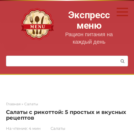
Перейти
к
Экспресс
контенту
меню
Рацион питания на
каждый день
Поиск:
Главная
»
Салаты
Салаты с рикоттой: 5 простых и вкусных
рецептов
На чтение:
4 мин
Салаты