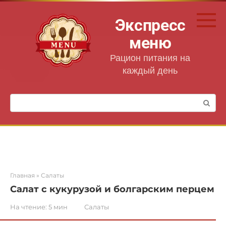
Перейти
к
Экспресс
контенту
меню
Рацион питания на
каждый день
Поиск:
Главная
»
Салаты
Салат с кукурузой и болгарским перцем
На чтение:
5 мин
Салаты