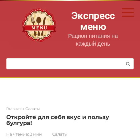
Перейти
к
Экспресс
контенту
меню
Рацион питания на
каждый день
Поиск:
Главная
»
Салаты
Откройте для себя вкус и пользу
булгура!
На чтение:
3 мин
Салаты