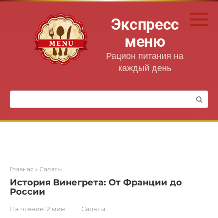
Перейти
к
Экспресс
контенту
меню
Рацион питания на
каждый день
Поиск:
Главная
»
Салаты
История Винегрета: От Франции до
России
На чтение:
2 мин
Салаты