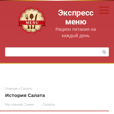
Перейти
к
Экспресс
контенту
меню
Рацион питания на
каждый день
Поиск:
Главная
»
Салаты
История Салата
На чтение:
2 мин
Салаты