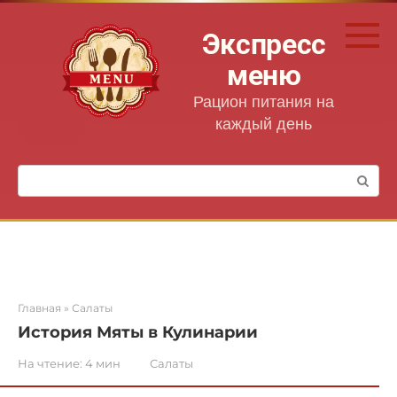
Перейти
к
Экспресс
контенту
меню
Рацион питания на
каждый день
Поиск:
Главная
»
Салаты
История Мяты в Кулинарии
На чтение:
4 мин
Салаты