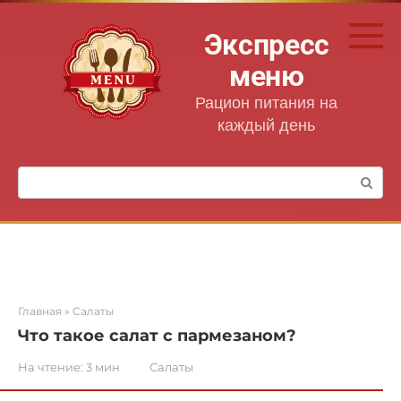
Перейти
к
Экспресс
контенту
меню
Рацион питания на
каждый день
Поиск:
Главная
»
Салаты
Что такое салат с пармезаном?
На чтение:
3 мин
Салаты