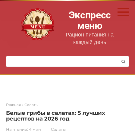
Перейти
к
Экспресс
контенту
меню
Рацион питания на
каждый день
Поиск:
Главная
»
Салаты
Белые грибы в салатах: 5 лучших
рецептов на 2026 год
На чтение:
4 мин
Салаты