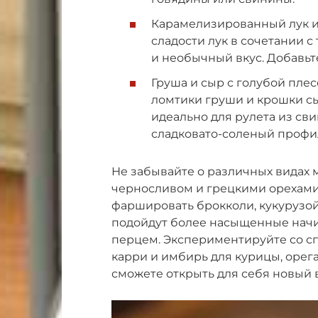
Карамелизированный лук и
сладости лук в сочетании 
и необычный вкус. Добавьте
Груша и сыр с голубой пле
ломтики груши и крошки сы
идеально для рулета из св
сладковато-соленый профи
Не забывайте о различных видах м
черносливом и грецкими орехами
фаршировать брокколи, кукурузой
подойдут более насыщенные начи
перцем. Экспериментируйте со сп
карри и имбирь для курицы, орег
сможете открыть для себя новый 