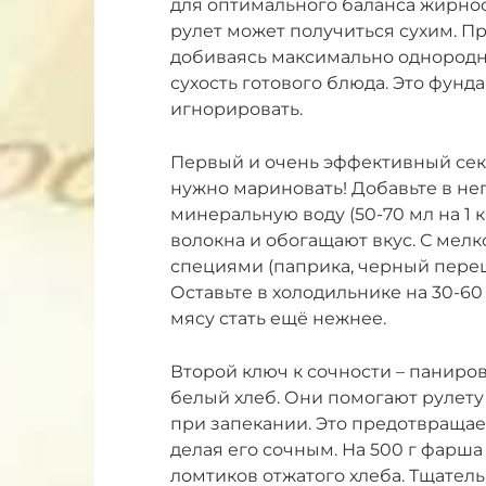
для оптимального баланса жирнос
рулет может получиться сухим. П
добиваясь максимально однородно
сухость готового блюда. Это фунд
игнорировать.
Первый и очень эффективный сек
нужно мариновать! Добавьте в не
минеральную воду (50-70 мл на 1 
волокна и обогащают вкус. С мел
специями (паприка, черный перец
Оставьте в холодильнике на 30-60
мясу стать ещё нежнее.
Второй ключ к сочности – паниро
белый хлеб. Они помогают рулет
при запекании. Это предотвращае
делая его сочным. На 500 г фарша 
ломтиков отжатого хлеба. Тщате