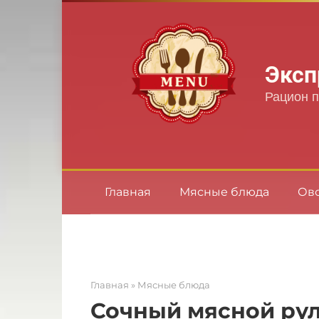
Перейти
к
контенту
Эксп
Рацион п
Главная
Мясные блюда
Ов
Главная
»
Мясные блюда
Сочный мясной рул