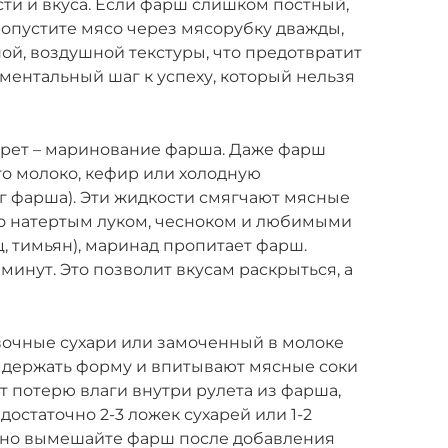
ти и вкуса. Если фарш слишком постный,
ропустите мясо через мясорубку дважды,
й, воздушной текстуры, что предотвратит
аментальный шаг к успеху, который нельзя
рет – маринование фарша. Даже фарш
го молоко, кефир или холодную
кг фарша). Эти жидкости смягчают мясные
ко натертым луком, чесноком и любимыми
, тимьян), маринад пропитает фарш.
 минут. Это позволит вкусам раскрыться, а
вочные сухари или замоченный в молоке
у держать форму и впитывают мясные соки
т потерю влаги внутри рулета из фарша,
достаточно 2-3 ложек сухарей или 1-2
льно вымешайте фарш после добавления