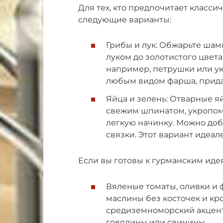
Для тех, кто предпочитает класси
следующие варианты:
Грибы и лук: Обжарьте ша
луком до золотистого цвета
например, петрушки или ук
любым видом фарша, прида
Яйца и зелень: Отварные я
свежим шпинатом, укропом
легкую начинку. Можно доб
связки. Этот вариант идеал
Если вы готовы к гурманским идея
Вяленые томаты, оливки и 
маслины без косточек и кр
средиземноморский акцент
говядины или свинины.