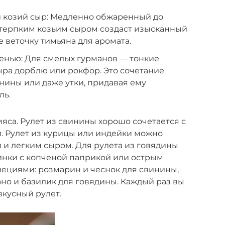
 козий сыр: Медленно обжаренный до
с терпким козьим сыром создаст изысканный
 веточку тимьяна для аромата.
сенью: Для смелых гурманов — тонкие
ра дорблю или рокфор. Это сочетание
инины или даже утки, придавая ему
ль.
яса. Рулет из свинины хорошо сочетается с
. Рулет из курицы или индейки можно
 и легким сыром. Для рулета из говядины
нки с копченой паприкой или острым
ециями: розмарин и чеснок для свинины,
ано и базилик для говядины. Каждый раз вы
вкусный рулет.