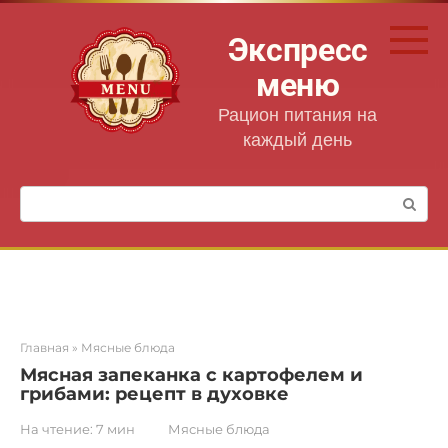
Перейти
к
Экспресс
контенту
меню
Рацион питания на
каждый день
Поиск:
Главная
»
Мясные блюда
Мясная запеканка с картофелем и
грибами: рецепт в духовке
На чтение:
7 мин
Мясные блюда