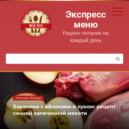
Перейти
к
Экспресс
контенту
меню
Рацион питания на
каждый день
Поиск:
Мясные блюда
Баранина с яблоками и луком: рецепт
сочной запеченной мякоти