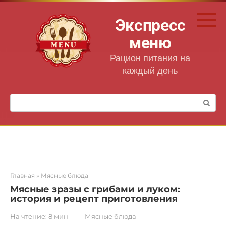
Перейти
к
Экспресс
контенту
меню
Рацион питания на
каждый день
Поиск:
Главная
»
Мясные блюда
Мясные зразы с грибами и луком:
история и рецепт приготовления
На чтение:
8 мин
Мясные блюда