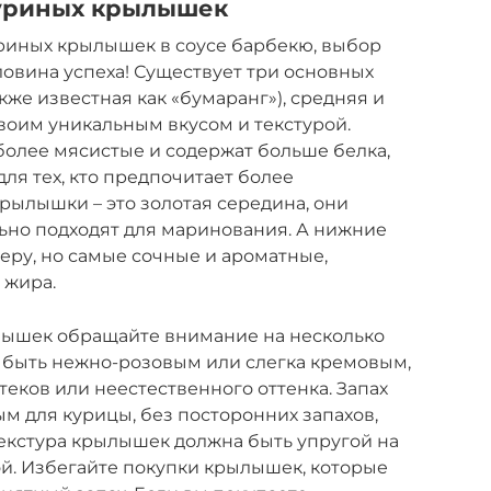
куриных крылышек
риных крылышек в соусе барбекю, выбор
ловина успеха! Существует три основных
кже известная как «бумаранг»), средняя и
своим уникальным вкусом и текстурой.
более мясистые и содержат больше белка,
ля тех, кто предпочитает более
рылышки – это золотая середина, они
ьно подходят для маринования. А нижние
еру, но самые сочные и ароматные,
 жира.
лышек обращайте внимание на несколько
 быть нежно-розовым или слегка кремовым,
теков или неестественного оттенка. Запах
м для курицы, без посторонних запахов,
 Текстура крылышек должна быть упругой на
кой. Избегайте покупки крылышек, которые