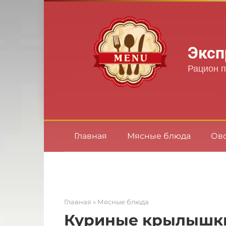
Перейти
к
контенту
Эксп
Рацион п
Главная
Мясные блюда
Ов
Главная
»
Мясные блюда
Куриные крылышки