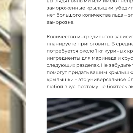
выглядят вялыми или имеют непри
замороженные крылышки, убедитес
нет большого количества льда – э
заморозке.
Количество ингредиентов зависит
планируете приготовить. В средн
потребуется около 1 кг куриных к
ингредиенты для маринада и соус
следующих разделах. Не забудьте
помогут придать вашим крылышка
крылышки – это универсальное бл
любой вкус, поэтому не бойтесь 