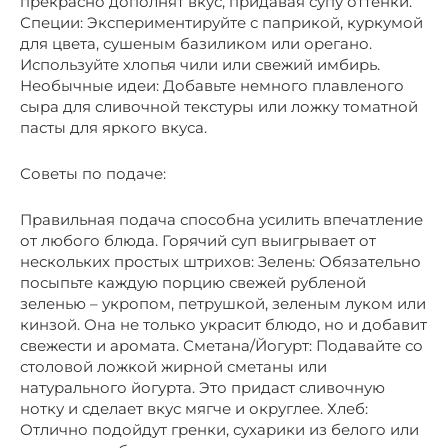
прекрасно дополнят вкус, придавая супу оттенки.
Специи: Экспериментируйте с паприкой, куркумой
для цвета, сушеным базиликом или орегано.
Используйте хлопья чили или свежий имбирь.
Необычные идеи: Добавьте немного плавленого
сыра для сливочной текстуры или ложку томатной
пасты для яркого вкуса.
Советы по подаче:
Правильная подача способна усилить впечатление
от любого блюда. Горячий суп выигрывает от
нескольких простых штрихов: Зелень: Обязательно
посыпьте каждую порцию свежей рубленой
зеленью – укропом, петрушкой, зеленым луком или
кинзой. Она не только украсит блюдо, но и добавит
свежести и аромата. Сметана/Йогурт: Подавайте со
столовой ложкой жирной сметаны или
натурального йогурта. Это придаст сливочную
нотку и сделает вкус мягче и округлее. Хлеб:
Отлично подойдут гренки, сухарики из белого или