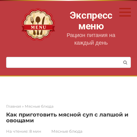
Перейти
к
Экспресс
контенту
меню
Рацион питания на
каждый день
Поиск:
Главная
»
Мясные блюда
Как приготовить мясной суп с лапшой и
овощами
На чтение:
8 мин
Мясные блюда