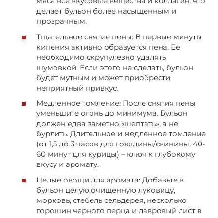
мяса все вкусовые вещества и коллаген, что
делает бульон более насыщенным и
прозрачным.
Тщательное снятие пены: В первые минуты
кипения активно образуется пена. Ее
необходимо скрупулезно удалять
шумовкой. Если этого не сделать, бульон
будет мутным и может приобрести
неприятный привкус.
Медленное томление: После снятия пены
уменьшите огонь до минимума. Бульон
должен едва заметно «шептать», а не
бурлить. Длительное и медленное томление
(от 1,5 до 3 часов для говядины/свинины, 40-
60 минут для курицы) – ключ к глубокому
вкусу и аромату.
Целые овощи для аромата: Добавьте в
бульон целую очищенную луковицу,
морковь, стебель сельдерея, несколько
горошин черного перца и лавровый лист в