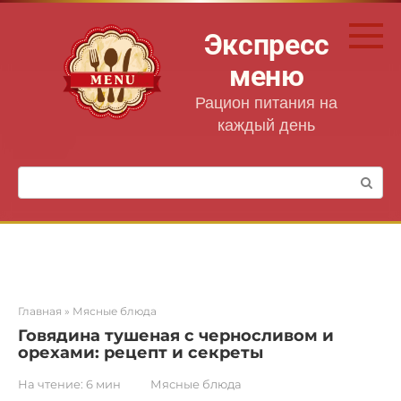
Перейти
к
Экспресс
контенту
меню
Рацион питания на
каждый день
Поиск:
Главная
»
Мясные блюда
Говядина тушеная с черносливом и
орехами: рецепт и секреты
На чтение:
6 мин
Мясные блюда